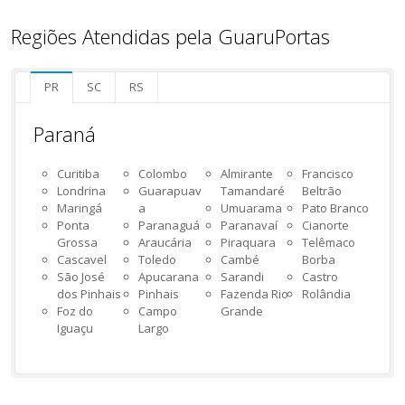
Regiões Atendidas pela GuaruPortas
PR
SC
RS
Paraná
Curitiba
Colombo
Almirante
Francisco
Londrina
Guarapuav
Tamandaré
Beltrão
Maringá
a
Umuarama
Pato Branco
Ponta
Paranaguá
Paranavaí
Cianorte
Grossa
Araucária
Piraquara
Telêmaco
Cascavel
Toledo
Cambé
Borba
São José
Apucarana
Sarandi
Castro
dos Pinhais
Pinhais
Fazenda Rio
Rolândia
Foz do
Campo
Grande
Iguaçu
Largo