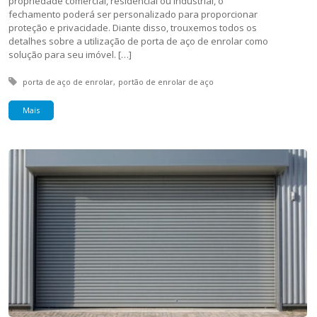
propriedade comercial, residencial ou industrial, o
fechamento poderá ser personalizado para proporcionar
proteção e privacidade. Diante disso, trouxemos todos os
detalhes sobre a utilização de porta de aço de enrolar como
solução para seu imóvel. […]
Tagged with:
porta de aço de enrolar
portão de enrolar de aço
Mais