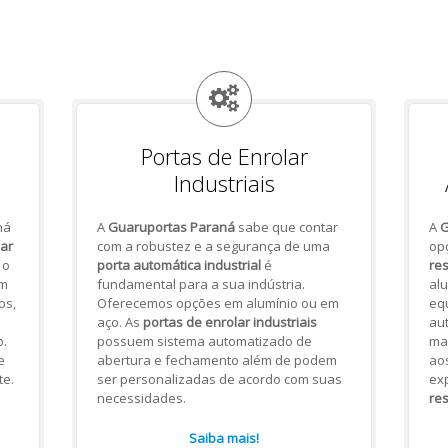
Portas de Enrolar
Industriais
há
A
Guaruportas Paraná
sabe que contar
A
G
lar
com a robustez e a segurança de uma
op
 o
porta automática industrial
é
res
om
fundamental para a sua indústria.
alu
os,
Oferecemos opções em alumínio ou em
eq
aço. As
portas de enrolar industriais
aut
.
possuem sistema automatizado de
mai
e
abertura e fechamento além de podem
ao
te.
ser personalizadas de acordo com suas
ex
necessidades.
res
Saiba mais!