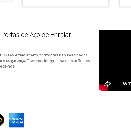
 Portas de Aço de Enrolar
PORTAS e têm aberto horizontes não imaginados
de e segurança
. É sermos íntegros na execução dos
eça-nos!