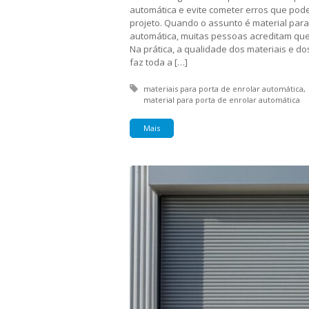
automática e evite cometer erros que pod
projeto. Quando o assunto é material para
automática, muitas pessoas acreditam que 
Na prática, a qualidade dos materiais e d
faz toda a […]
Tagged with:
materiais para porta de enrolar automática
material para porta de enrolar automática
Mais