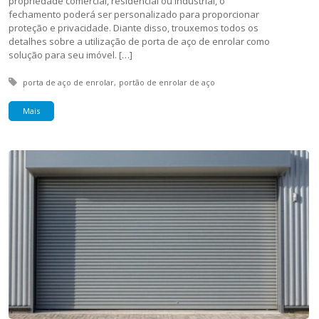
propriedade comercial, residencial ou industrial, o
fechamento poderá ser personalizado para proporcionar
proteção e privacidade. Diante disso, trouxemos todos os
detalhes sobre a utilização de porta de aço de enrolar como
solução para seu imóvel. […]
Tagged with:
porta de aço de enrolar
portão de enrolar de aço
Mais