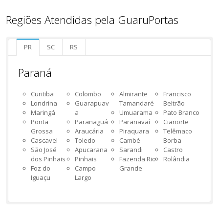
Regiões Atendidas pela GuaruPortas
PR
SC
RS
Paraná
Curitiba
Colombo
Almirante
Francisco
Londrina
Guarapuav
Tamandaré
Beltrão
Maringá
a
Umuarama
Pato Branco
Ponta
Paranaguá
Paranavaí
Cianorte
Grossa
Araucária
Piraquara
Telêmaco
Cascavel
Toledo
Cambé
Borba
São José
Apucarana
Sarandi
Castro
dos Pinhais
Pinhais
Fazenda Rio
Rolândia
Foz do
Campo
Grande
Iguaçu
Largo