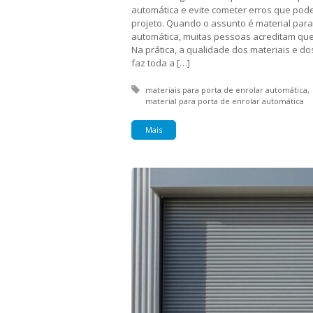
automática e evite cometer erros que pod
projeto. Quando o assunto é material para
automática, muitas pessoas acreditam que 
Na prática, a qualidade dos materiais e d
faz toda a […]
Tagged with:
materiais para porta de enrolar automática
material para porta de enrolar automática
Mais