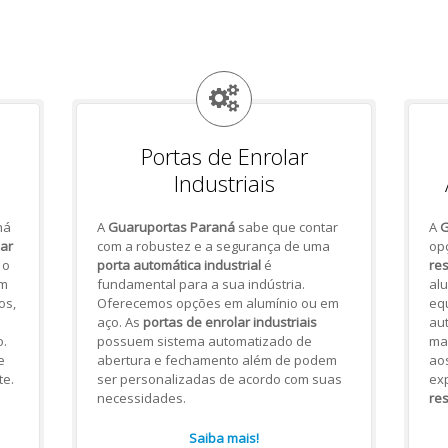
Portas de Enrolar
Industriais
há
A
Guaruportas Paraná
sabe que contar
A
G
lar
com a robustez e a segurança de uma
op
 o
porta automática industrial
é
res
om
fundamental para a sua indústria.
alu
os,
Oferecemos opções em alumínio ou em
eq
aço. As
portas de enrolar industriais
aut
.
possuem sistema automatizado de
mai
e
abertura e fechamento além de podem
ao
te.
ser personalizadas de acordo com suas
ex
necessidades.
res
Saiba mais!