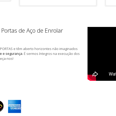
 Portas de Aço de Enrolar
PORTAS e têm aberto horizontes não imaginados
de e segurança
. É sermos íntegros na execução dos
eça-nos!