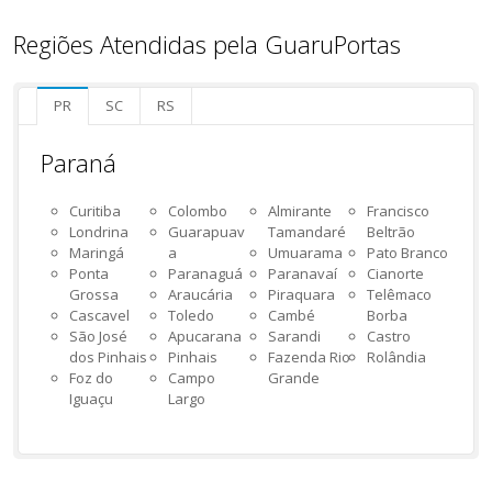
Regiões Atendidas pela GuaruPortas
PR
SC
RS
Paraná
Curitiba
Colombo
Almirante
Francisco
Londrina
Guarapuav
Tamandaré
Beltrão
Maringá
a
Umuarama
Pato Branco
Ponta
Paranaguá
Paranavaí
Cianorte
Grossa
Araucária
Piraquara
Telêmaco
Cascavel
Toledo
Cambé
Borba
São José
Apucarana
Sarandi
Castro
dos Pinhais
Pinhais
Fazenda Rio
Rolândia
Foz do
Campo
Grande
Iguaçu
Largo