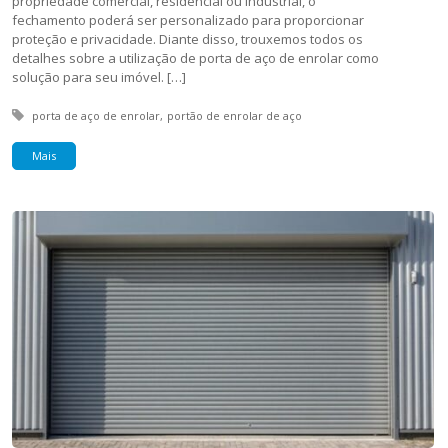
propriedade comercial, residencial ou industrial, o
fechamento poderá ser personalizado para proporcionar
proteção e privacidade. Diante disso, trouxemos todos os
detalhes sobre a utilização de porta de aço de enrolar como
solução para seu imóvel. […]
Tagged with:
porta de aço de enrolar
portão de enrolar de aço
Mais