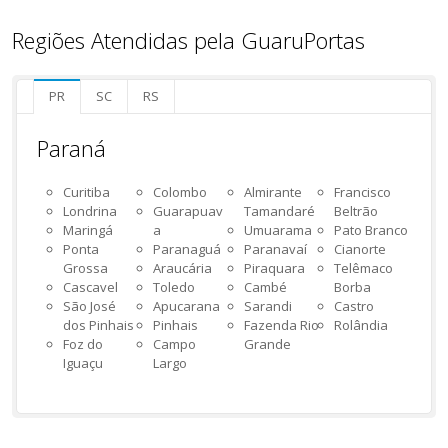
Regiões Atendidas pela GuaruPortas
PR
SC
RS
Paraná
Curitiba
Colombo
Almirante
Francisco
Londrina
Guarapuav
Tamandaré
Beltrão
Maringá
a
Umuarama
Pato Branco
Ponta
Paranaguá
Paranavaí
Cianorte
Grossa
Araucária
Piraquara
Telêmaco
Cascavel
Toledo
Cambé
Borba
São José
Apucarana
Sarandi
Castro
dos Pinhais
Pinhais
Fazenda Rio
Rolândia
Foz do
Campo
Grande
Iguaçu
Largo