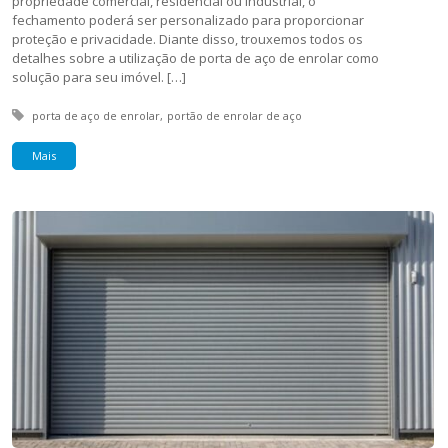
propriedade comercial, residencial ou industrial, o
fechamento poderá ser personalizado para proporcionar
proteção e privacidade. Diante disso, trouxemos todos os
detalhes sobre a utilização de porta de aço de enrolar como
solução para seu imóvel. […]
Tagged with:
porta de aço de enrolar
portão de enrolar de aço
Mais