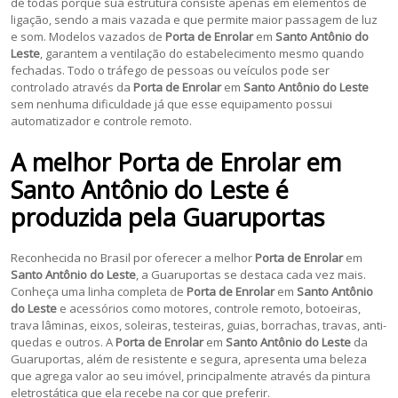
de todas porque sua estrutura consiste apenas em elementos de
ligação, sendo a mais vazada e que permite maior passagem de luz
e som. Modelos vazados de
Porta de Enrolar
em
Santo Antônio do
Leste
, garantem a ventilação do estabelecimento mesmo quando
fechadas. Todo o tráfego de pessoas ou veículos pode ser
controlado através da
Porta de Enrolar
em
Santo Antônio do Leste
sem nenhuma dificuldade já que esse equipamento possui
automatizador e controle remoto.
A melhor
Porta de Enrolar
em
Santo Antônio do Leste
é
produzida pela Guaruportas
Reconhecida no Brasil por oferecer a melhor
Porta de Enrolar
em
Santo Antônio do Leste
, a Guaruportas se destaca cada vez mais.
Conheça uma linha completa de
Porta de Enrolar
em
Santo Antônio
do Leste
e acessórios como motores, controle remoto, botoeiras,
trava lâminas, eixos, soleiras, testeiras, guias, borrachas, travas, anti-
quedas e outros. A
Porta de Enrolar
em
Santo Antônio do Leste
da
Guaruportas, além de resistente e segura, apresenta uma beleza
que agrega valor ao seu imóvel, principalmente através da pintura
eletrostática que ela recebe na cor que preferir.