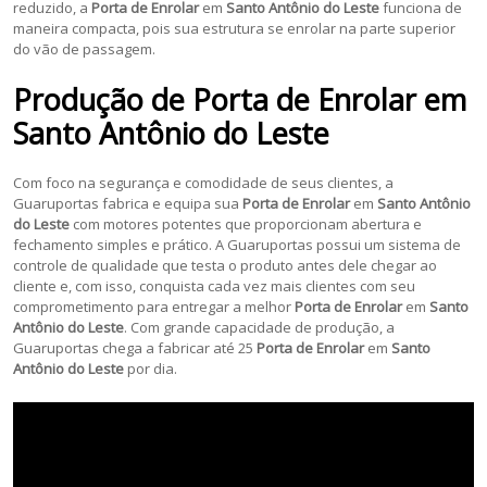
reduzido, a
Porta de Enrolar
em
Santo Antônio do Leste
funciona de
maneira compacta, pois sua estrutura se enrolar na parte superior
do vão de passagem.
Produção de
Porta de Enrolar
em
Santo Antônio do Leste
Com foco na segurança e comodidade de seus clientes, a
Guaruportas fabrica e equipa sua
Porta de Enrolar
em
Santo Antônio
do Leste
com motores potentes que proporcionam abertura e
fechamento simples e prático. A Guaruportas possui um sistema de
controle de qualidade que testa o produto antes dele chegar ao
cliente e, com isso, conquista cada vez mais clientes com seu
comprometimento para entregar a melhor
Porta de Enrolar
em
Santo
Antônio do Leste
. Com grande capacidade de produção, a
Guaruportas chega a fabricar até 25
Porta de Enrolar
em
Santo
Antônio do Leste
por dia.