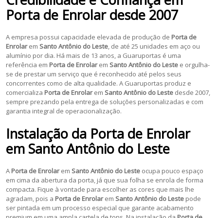
Porta de Enrolar
desde 2007
A empresa possui capacidade elevada de produção de
Porta de
Enrolar
em
Santo Antônio do Leste
, de até 25 unidades em aço ou
alumínio por dia. Há mais de 13 anos, a Guaruportas é uma
referência em
Porta de Enrolar
em
Santo Antônio do Leste
e orgulha-
se de prestar um serviço que é reconhecido até pelos seus
concorrentes como de alta qualidade. A Guaruportas produz e
comercializa
Porta de Enrolar
em
Santo Antônio do Leste
desde 2007,
sempre prezando pela entrega de soluções personalizadas e com
garantia integral de operacionalização.
Instalação da
Porta de Enrolar
em
Santo Antônio do Leste
A
Porta de Enrolar
em
Santo Antônio do Leste
ocupa pouco espaço
em cima da abertura da porta, já que sua folha se enrola de forma
compacta. Fique à vontade para escolher as cores que mais lhe
agradam, pois a
Porta de Enrolar
em
Santo Antônio do Leste
pode
ser pintada em um processo especial que garante acabamento
premium em uma ampla cartela de tons. Na instalação da
Porta de