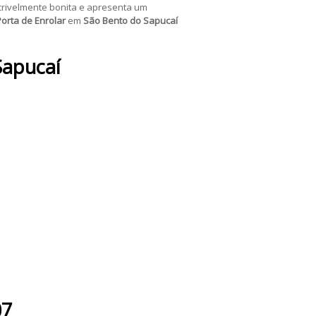
crivelmente bonita e apresenta um
Porta de Enrolar
em
São Bento do Sapucaí
Sapucaí
07