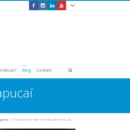
omáticas?
Blog
Contato
apucaí
áginas
Porta de Enrolar em São Bento do Sapucaí