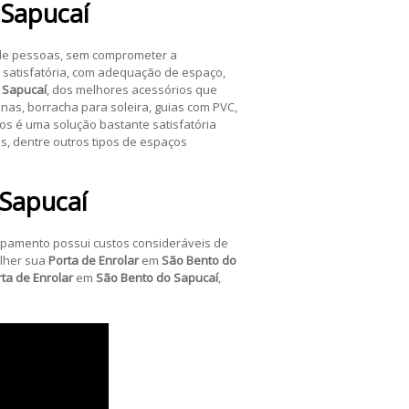
 Sapucaí
o de pessoas, sem comprometer a
 satisfatória, com adequação de espaço,
 Sapucaí
, dos melhores acessórios que
nas, borracha para soleira, guias com PVC,
os é uma solução bastante satisfatória
 dentre outros tipos de espaços
 Sapucaí
uipamento possui custos consideráveis de
olher sua
Porta de Enrolar
em
São Bento do
ta de Enrolar
em
São Bento do Sapucaí
,