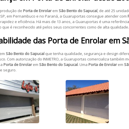
 produção de
Porta de Enrolar
em
São Bento do Sapucaí
, de até 25 unidad
s-SP, em Pernambuco e no Paraná, a Guaruportas consegue atender com
m rapidez e eficiência. Há mais de 13 anos, a Guaruportas é uma referênc
o que é reconhecido até pelos seus concorrentes como de alta qualidade.
abilidade das
Porta de Enrolar
em
S
em
São Bento do Sapucaí
que tenha qualidade, segurança e design difere
co. Com autorização do INMETRO, a Guaruportas comercializa também moto
da
Porta de Enrolar
em
São Bento do Sapucaí
. Uma
Porta de Enrolar
em
Sã
e seguro.