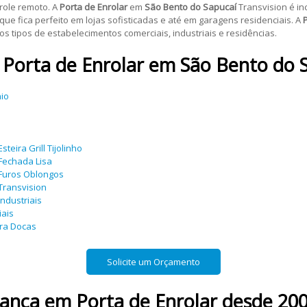
role remoto. A
Porta de Enrolar
em
São Bento do Sapucaí
Transvision é in
 que fica perfeito em lojas sofisticadas e até em garagens residenciais. A
os tipos de estabelecimentos comerciais, industriais e residências.
e
Porta de Enrolar
em
São Bento do 
nio
teira Grill Tijolinho
 Fechada Lisa
 Furos Oblongos
Transvision
ndustriais
iais
ara Docas
Solicite um Orçamento
fiança em
Porta de Enrolar
desde 20