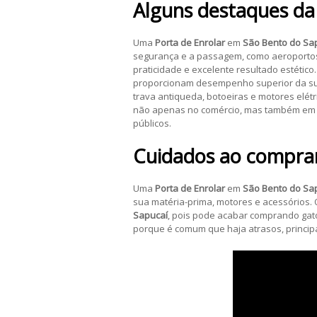
Alguns destaques da
Uma
Porta de Enrolar
em
São Bento do Sa
segurança e a passagem, como aeroportos 
praticidade e excelente resultado estétic
proporcionam desempenho superior da sua p
trava antiqueda, botoeiras e motores elétr
não apenas no comércio, mas também em g
públicos.
Cuidados ao compra
Uma
Porta de Enrolar
em
São Bento do Sa
sua matéria-prima, motores e acessórios
Sapucaí
, pois pode acabar comprando gat
porque é comum que haja atrasos, princip