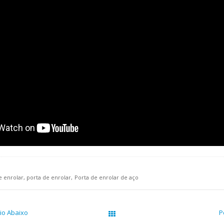
e enrolar
porta de enrolar
Porta de enrolar de aço
io Abaixo
P
Páginas