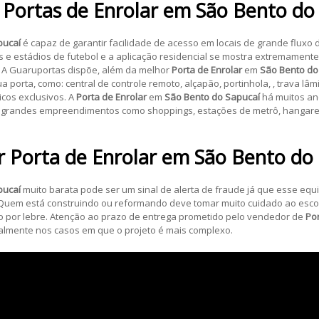
 Portas de Enrolar em
São Bento do
pucaí
é capaz de garantir facilidade de acesso em locais de grande flux
e estádios de futebol e a aplicação residencial se mostra extremamente
o. A Guaruportas dispõe, além da melhor
Porta de Enrolar
em
São Bento do
orta, como: central de controle remoto, alçapão, portinhola, , trava lâmi
icos exclusivos. A
Porta de Enrolar
em
São Bento do Sapucaí
há muitos an
randes empreendimentos como shoppings, estações de metrô, hangares,
r
Porta de Enrolar
em
São Bento do
pucaí
muito barata pode ser um sinal de alerta de fraude já que esse eq
. Quem está construindo ou reformando deve tomar muito cuidado ao esc
o por lebre. Atenção ao prazo de entrega prometido pelo vendedor de
Por
almente nos casos em que o projeto é mais complexo.