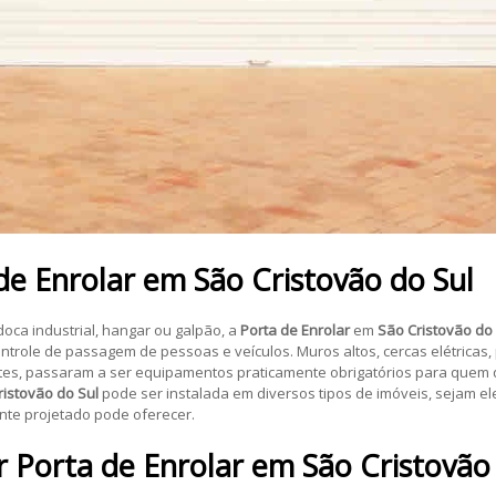
de Enrolar
em
São Cristovão do Sul
doca industrial, hangar ou galpão, a
Porta de Enrolar
em
São Cristovão do
ntrole de passagem de pessoas e veículos. Muros altos, cercas elétricas,
ntes, passaram a ser equipamentos praticamente obrigatórios para quem 
ristovão do Sul
pode ser instalada em diversos tipos de imóveis, sejam e
te projetado pode oferecer.
r
Porta de Enrolar
em
São Cristovão