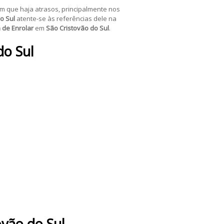
m que haja atrasos, principalmente nos
o Sul
atente-se às referências dele na
 de Enrolar
em
São Cristovão do Sul
.
do Sul
ovão do Sul