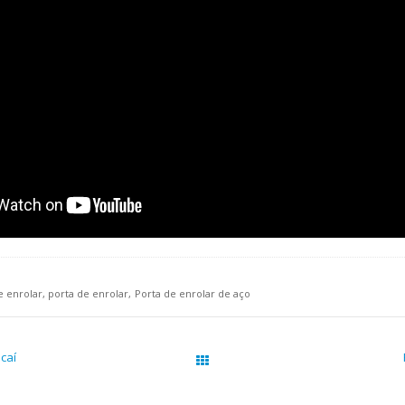
e enrolar
porta de enrolar
Porta de enrolar de aço
caí
Páginas