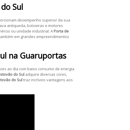
 do Sul
oporcionam desempenho superior da sua
trava antiqueda, botoeiras e motores
ércio ou unidade industrial. A
Porta de
as também em grandes empreendimentos
ul
na Guaruportas
zes ao dia com baixo consumo de energia
istovão do Sul
adquire diversas cores,
stovão do Sul
traz incríveis vantagens aos