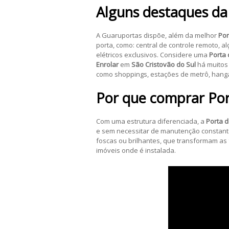
Alguns destaques da
A Guaruportas dispõe, além da melhor
Por
porta, como: central de controle remoto, al
elétricos exclusivos. Considere uma
Porta 
Enrolar
em
São Cristovão do Sul
há muitos
como shoppings, estações de metrô, hangar
Por que comprar
Por
Com uma estrutura diferenciada, a
Porta d
e sem necessitar de manutenção constante. 
foscas ou brilhantes, que transformam as 
imóveis onde é instalada.