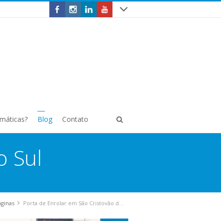
omáticas?
Blog
Contato
o Sul
áginas
Porta de Enrolar em São Cristovão do Sul