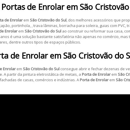
 Portas de Enrolar em
São Cristovão
ta de Enrolar
em
São Cristovão do Sul
, dos melhores acessórios que pr
çapão, portinhola, , trava lâminas, borracha para soleira, guias com PVC, 
de Enrolar
em
São Cristovão do Sul
ao construir ou reformar sua casa, com
 anos é uma solução bastante satisfatória não apenas no comércio, m
es, dentre outros tipos de espaços públicos.
ta de Enrolar
em
São Cristovão do S
e Enrolar
em
São Cristovão do Sul
consegue abrir e fechar dezenas de ve
A partir da pintura eletrostática de metais, a
Porta de Enrolar
em
São Cr
fachadas de casas, comércios e indústrias. A
Porta de Enrolar
em
São Cri