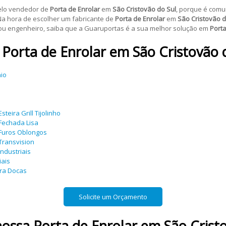
elo vendedor de
Porta de Enrolar
em
São Cristovão do Sul
, porque é comu
Na hora de escolher um fabricante de
Porta de Enrolar
em
São Cristovão d
or ou engenheiro, saiba que a Guaruportas é a sua melhor solução em
Porta
e
Porta de Enrolar
em
São Cristovão 
nio
teira Grill Tijolinho
 Fechada Lisa
 Furos Oblongos
Transvision
ndustriais
iais
ara Docas
Solicite um Orçamento
nossa
Porta de Enrolar
em
São Crist