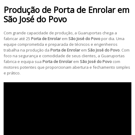
Produção de
Porta de Enrolar
em
São José do Povo
Com grande capacidade de produção, a Guaruportas chega a
fabricar até 25
Porta de Enrolar
em
São José do Povo
por dia. Uma
equipe comprometida e preparada de técnicos e engenheiros
trabalha na produção da
Porta de Enrolar
em
São José do Povo
. Com
foco na segurança e comodidade de seus clientes, a Guaruportas
fabrica e equipa sua
Porta de Enrolar
em
São José do Povo
com
motores potentes que proporcionam abertura e fechamento simples
e prático.