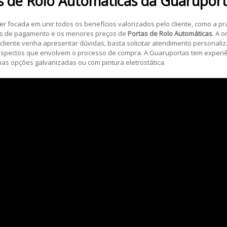
s de Rolo Automáticas
da Guaruport
 focada em unir todos os benefícios valorizados pelo cliente, como a pra
s de pagamento e os menores preços de
Portas de Rolo Automáticas
. A 
o cliente venha apresentar dúvidas, basta solicitar atendimento personal
spectos que envolvem o processo de compra. A Guaruportas tem experiên
 nas opções galvanizadas ou com pintura eletrostática.