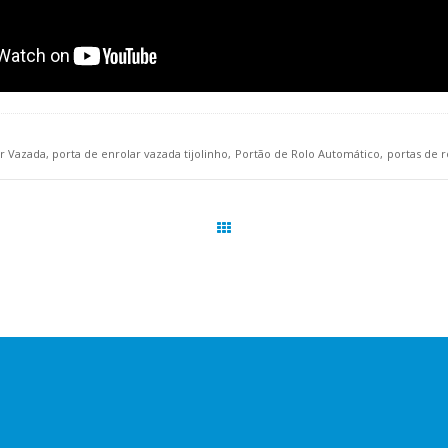
ar Vazada
porta de enrolar vazada tijolinho
Portão de Rolo Automático
portas de r
Páginas