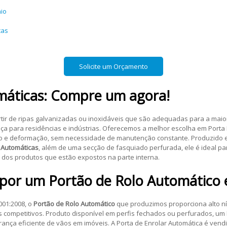
nio
cas
Solicite um Orçamento
máticas
: Compre um agora!
artir de ripas galvanizadas ou inoxidáveis que são adequadas para a mai
ça para residências e indústrias. Oferecemos a melhor escolha em Porta 
ação e deformação, sem necessidade de manutenção constante. Produzido 
 Automáticas
, além de uma secção de fasquiado perfurada, ele é ideal para
l dos produtos que estão expostos na parte interna.
 por um
Portão de Rolo Automático
001:2008, o
Portão de Rolo Automático
que produzimos proporciona alto ní
competitivos. Produto disponível em perfis fechados ou perfurados, um
a eficiente de vãos em imóveis. A Porta de Enrolar Automática é vendi