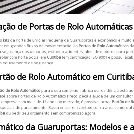
lação de
Portas de Rolo Automáticas
kits da Porta de Enrolar Pequena da Guaruportas é econômico e muito e
rar em grandes fluxos de movimentação. As
Portas de Rolo Automáticas
da
 a segurança dos usuários, evitando acidentes, além de motores para por
nrolar com Porta Social em
Curitiba
tem certificação ISO 9001 e possui aca
ro equipamento de segurança.
rtão de Rolo Automático
em
Curitib
ão de Rolo Automático
para o seu comércio, fábrica ou residência está a
 até sobre Portão de Rolo Automático Preço, peça a ajuda de um consultor
, empresa com mais de 13 anos no mercado, é possível achar
Portão de R
 especiais de parcelamento. Basta entrar em contato com a área comercia
iba
ou pedir seu orçamento sem compromisso agora.
mático
da Guaruportas: Modelos e a