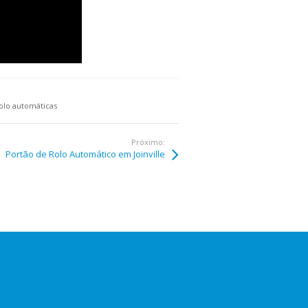
olo automáticas
Próximo:
Portão de Rolo Automático em Joinville