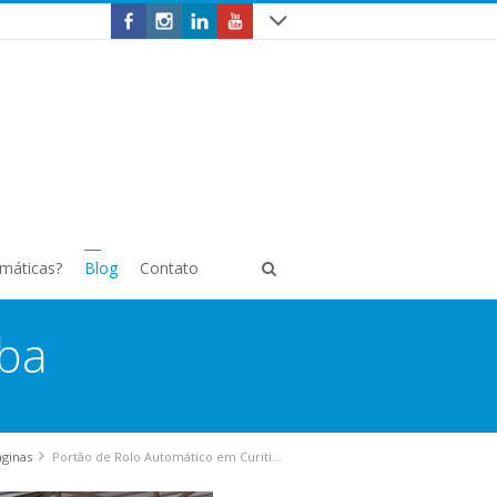
omáticas?
Blog
Contato
iba
áginas
Portão de Rolo Automático em Curitiba