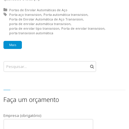
Posted in:
Portas de Enrolar Automáticas de Aço
Tagged with:
Porta aço transvision
Porta automática transvision
Porta de Enrolar Automática de Aço Transvision
porta de enrolar automática transvision
porta de enrolar tipo transvision
Porta de enrolar transvision
porta transvision automática
Mais
Faça um orçamento
Empresa (obrigatório)