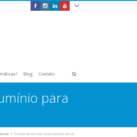
omáticas?
Blog
Contato
lumínio para
Home
Portas de enrolar automáticas em alumínio para residências