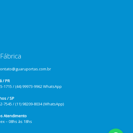
Fábrica
contato@guaruportas.com.br
á / PR
25-1715 / (44) 99973-9962 WhatsApp
hos / SP
42-7545 / (11) 98209-8034 (WhatsApp)
os Atendimento
Sex – 08hs às 18hs