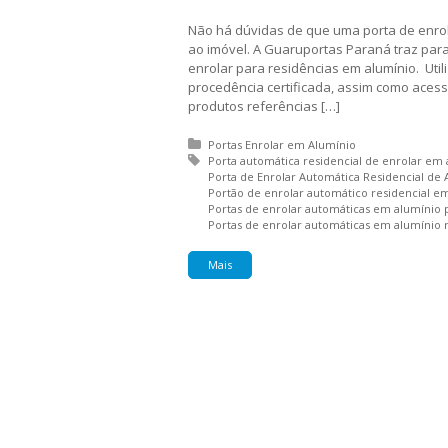
Não há dúvidas de que uma porta de enrola
ao imóvel. A Guaruportas Paraná traz par
enrolar para residências em alumínio. Uti
procedência certificada, assim como aces
produtos referências […]
Posted in:
Portas Enrolar em Alumínio
Tagged with:
Porta automática residencial de enrolar em
Porta de Enrolar Automática Residencial de 
Portão de enrolar automático residencial e
Portas de enrolar automáticas em alumínio 
Portas de enrolar automáticas em alumínio r
Mais