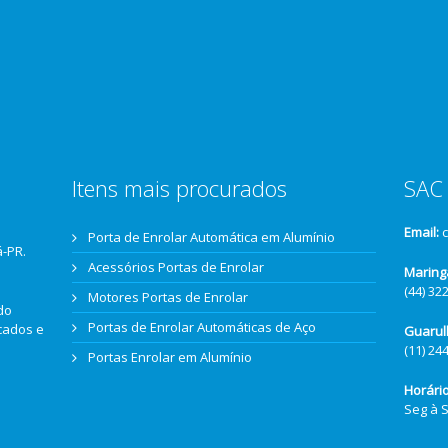
Itens mais procurados
SAC 
Email:
Porta de Enrolar Automática em Alumínio
á-PR.
Acessórios Portas de Enrolar
Maring
(44) 32
Motores Portas de Enrolar
do
Portas de Enrolar Automáticas de Aço
icados e
Guarul
(11) 24
Portas Enrolar em Alumínio
Horári
Seg à 