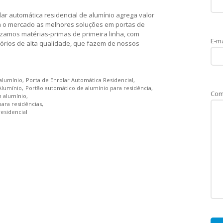
r automática residencial de alumínio agrega valor
a o mercado as melhores soluções em portas de
lizamos matérias-primas de primeira linha, com
E-ma
sórios de alta qualidade, que fazem de nossos
 alumínio
Porta de Enrolar Automática Residencial
Alumínio
Portão automático de alumínio para residência
Com
m alumínio
para residências
esidencial