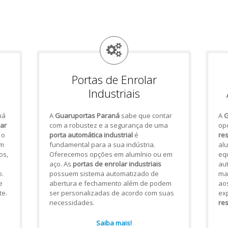
Portas de Enrolar
Industriais
há
A
Guaruportas Paraná
sabe que contar
A
G
lar
com a robustez e a segurança de uma
op
 o
porta automática industrial
é
res
om
fundamental para a sua indústria.
alu
os,
Oferecemos opções em alumínio ou em
eq
aço. As
portas de enrolar industriais
aut
.
possuem sistema automatizado de
mai
e
abertura e fechamento além de podem
ao
te.
ser personalizadas de acordo com suas
ex
necessidades.
res
Saiba mais!