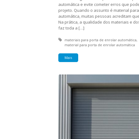
automática e evite cometer erros que pod
projeto. Quando o assunto é material para
automática, muitas pessoas acreditam que 
Na prática, a qualidade dos materiais e d
faz toda a […]
Tagged with:
materiais para porta de enrolar automática
material para porta de enrolar automática
Mais