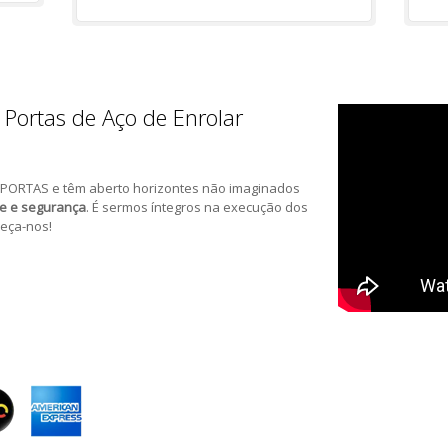
 Portas de Aço de Enrolar
PORTAS e têm aberto horizontes não imaginados
de e segurança
. É sermos íntegros na execução dos
eça-nos!