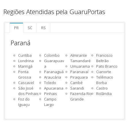
Regiões Atendidas pela GuaruPortas
PR
SC
RS
Paraná
Curitiba
Colombo
Almirante
Francisco
Londrina
Guarapuav
Tamandaré
Beltrão
Maringá
a
Umuarama
Pato Branco
Ponta
Paranaguá
Paranavaí
Cianorte
Grossa
Araucária
Piraquara
Telêmaco
Cascavel
Toledo
Cambé
Borba
São José
Apucarana
Sarandi
Castro
dos Pinhais
Pinhais
Fazenda Rio
Rolândia
Foz do
Campo
Grande
Iguaçu
Largo