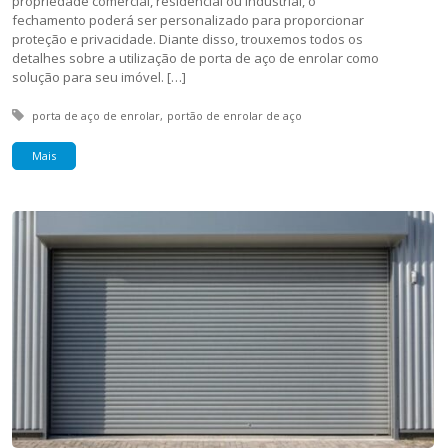
propriedade comercial, residencial ou industrial, o
fechamento poderá ser personalizado para proporcionar
proteção e privacidade. Diante disso, trouxemos todos os
detalhes sobre a utilização de porta de aço de enrolar como
solução para seu imóvel. […]
Tagged with:
porta de aço de enrolar
portão de enrolar de aço
Mais