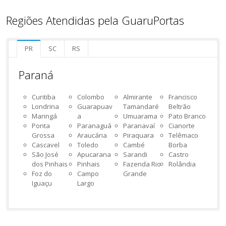
Regiões Atendidas pela GuaruPortas
PR
SC
RS
Paraná
Curitiba
Colombo
Almirante
Francisco
Londrina
Guarapuav
Tamandaré
Beltrão
Maringá
a
Umuarama
Pato Branco
Ponta
Paranaguá
Paranavaí
Cianorte
Grossa
Araucária
Piraquara
Telêmaco
Cascavel
Toledo
Cambé
Borba
São José
Apucarana
Sarandi
Castro
dos Pinhais
Pinhais
Fazenda Rio
Rolândia
Foz do
Campo
Grande
Iguaçu
Largo