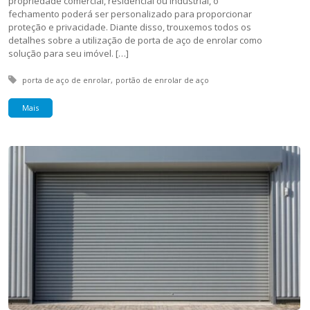
propriedade comercial, residencial ou industrial, o
fechamento poderá ser personalizado para proporcionar
proteção e privacidade. Diante disso, trouxemos todos os
detalhes sobre a utilização de porta de aço de enrolar como
solução para seu imóvel. […]
Tagged with:
porta de aço de enrolar
portão de enrolar de aço
Mais