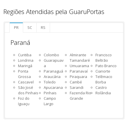
Regiões Atendidas pela GuaruPortas
PR
SC
RS
Paraná
Curitiba
Colombo
Almirante
Francisco
Londrina
Guarapuav
Tamandaré
Beltrão
Maringá
a
Umuarama
Pato Branco
Ponta
Paranaguá
Paranavaí
Cianorte
Grossa
Araucária
Piraquara
Telêmaco
Cascavel
Toledo
Cambé
Borba
São José
Apucarana
Sarandi
Castro
dos Pinhais
Pinhais
Fazenda Rio
Rolândia
Foz do
Campo
Grande
Iguaçu
Largo