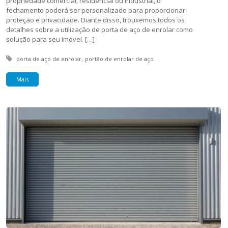
propriedade comercial, residencial ou industrial, o
fechamento poderá ser personalizado para proporcionar
proteção e privacidade. Diante disso, trouxemos todos os
detalhes sobre a utilização de porta de aço de enrolar como
solução para seu imóvel. […]
Tagged with:
porta de aço de enrolar
portão de enrolar de aço
Mais