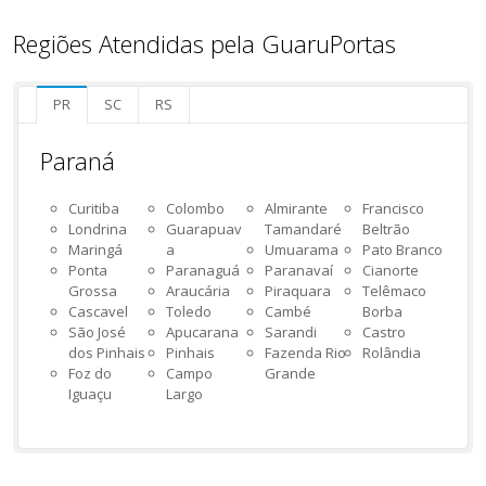
Regiões Atendidas pela GuaruPortas
PR
SC
RS
Paraná
Curitiba
Colombo
Almirante
Francisco
Londrina
Guarapuav
Tamandaré
Beltrão
Maringá
a
Umuarama
Pato Branco
Ponta
Paranaguá
Paranavaí
Cianorte
Grossa
Araucária
Piraquara
Telêmaco
Cascavel
Toledo
Cambé
Borba
São José
Apucarana
Sarandi
Castro
dos Pinhais
Pinhais
Fazenda Rio
Rolândia
Foz do
Campo
Grande
Iguaçu
Largo