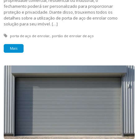
propriedade comercial, residencial ou industrial, o
fechamento poderá ser personalizado para proporcionar
proteção e privacidade. Diante disso, trouxemos todos os
detalhes sobre a utilização de porta de aço de enrolar como
solução para seu imóvel. […]
Tagged with:
porta de aço de enrolar
portão de enrolar de aço
Mais