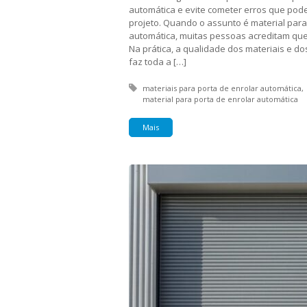
automática e evite cometer erros que pod
projeto. Quando o assunto é material para
automática, muitas pessoas acreditam que 
Na prática, a qualidade dos materiais e d
faz toda a […]
Tagged with:
materiais para porta de enrolar automática
material para porta de enrolar automática
Mais