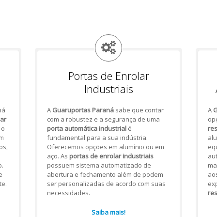
Portas de Enrolar
Industriais
há
A
Guaruportas Paraná
sabe que contar
A
G
lar
com a robustez e a segurança de uma
op
 o
porta automática industrial
é
res
om
fundamental para a sua indústria.
alu
os,
Oferecemos opções em alumínio ou em
eq
aço. As
portas de enrolar industriais
aut
.
possuem sistema automatizado de
mai
e
abertura e fechamento além de podem
ao
te.
ser personalizadas de acordo com suas
ex
necessidades.
res
Saiba mais!