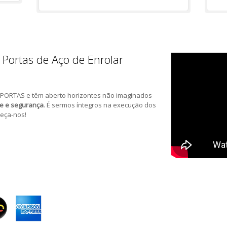
 Portas de Aço de Enrolar
PORTAS e têm aberto horizontes não imaginados
de e segurança
. É sermos íntegros na execução dos
eça-nos!