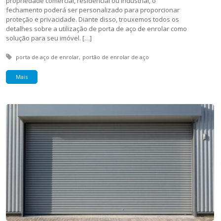
propriedade comercial, residencial ou industrial, o
fechamento poderá ser personalizado para proporcionar
proteção e privacidade. Diante disso, trouxemos todos os
detalhes sobre a utilização de porta de aço de enrolar como
solução para seu imóvel. […]
Tagged with:
porta de aço de enrolar
portão de enrolar de aço
Mais