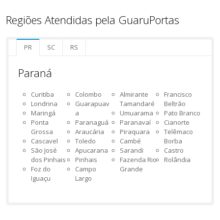
Regiões Atendidas pela GuaruPortas
PR
SC
RS
Paraná
Curitiba
Colombo
Almirante
Francisco
Londrina
Guarapuav
Tamandaré
Beltrão
Maringá
a
Umuarama
Pato Branco
Ponta
Paranaguá
Paranavaí
Cianorte
Grossa
Araucária
Piraquara
Telêmaco
Cascavel
Toledo
Cambé
Borba
São José
Apucarana
Sarandi
Castro
dos Pinhais
Pinhais
Fazenda Rio
Rolândia
Foz do
Campo
Grande
Iguaçu
Largo