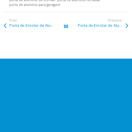
porta de alumínio para garagem
Prev:
Próximo:
Porta de Enrolar de Alumínio em Barra do Turvo
Porta de Enrolar de Alumínio em Bataguassu
Páginas