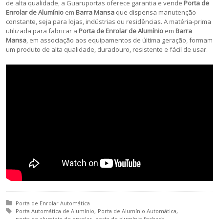
de alta qualidade, a Guaruportas oferece garantia e vende
Porta de
Enrolar de Alumínio
em
Barra Mansa
que dispensa manutenção
constante, seja para lojas, indústrias ou residências. A matéria-prima
utilizada para fabricar a
Porta de Enrolar de Alumínio
em
Barra
Mansa
, em associação aos equipamentos de última geração, formam
um produto de alta qualidade, duradouro, resistente e fácil de usar.
Posted in:
Porta de Enrolar Automática
Tagged with:
Porta Automática de Alumínio
Porta de Alumínio Automática
porta de alumínio de enrolar
porta de alumínio fechada