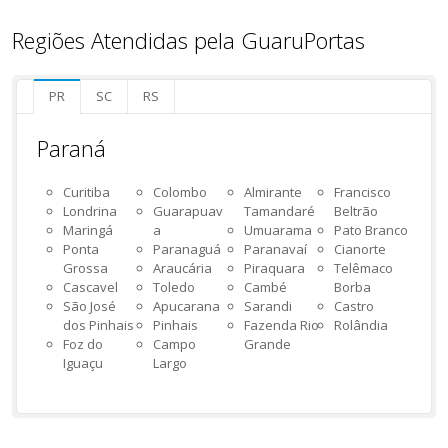
Regiões Atendidas pela GuaruPortas
PR
SC
RS
Paraná
Curitiba
Colombo
Almirante
Francisco
Londrina
Guarapuav
Tamandaré
Beltrão
Maringá
a
Umuarama
Pato Branco
Ponta
Paranaguá
Paranavaí
Cianorte
Grossa
Araucária
Piraquara
Telêmaco
Cascavel
Toledo
Cambé
Borba
São José
Apucarana
Sarandi
Castro
dos Pinhais
Pinhais
Fazenda Rio
Rolândia
Foz do
Campo
Grande
Iguaçu
Largo