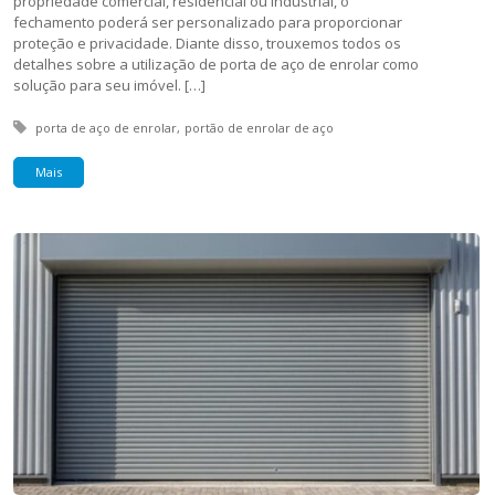
propriedade comercial, residencial ou industrial, o
fechamento poderá ser personalizado para proporcionar
proteção e privacidade. Diante disso, trouxemos todos os
detalhes sobre a utilização de porta de aço de enrolar como
solução para seu imóvel. […]
Tagged with:
porta de aço de enrolar
portão de enrolar de aço
Mais