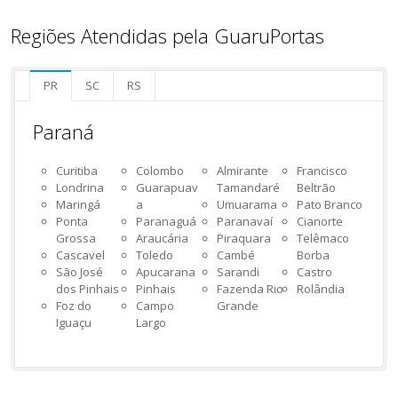
Regiões Atendidas pela GuaruPortas
PR
SC
RS
Paraná
Curitiba
Colombo
Almirante
Francisco
Londrina
Guarapuav
Tamandaré
Beltrão
Maringá
a
Umuarama
Pato Branco
Ponta
Paranaguá
Paranavaí
Cianorte
Grossa
Araucária
Piraquara
Telêmaco
Cascavel
Toledo
Cambé
Borba
São José
Apucarana
Sarandi
Castro
dos Pinhais
Pinhais
Fazenda Rio
Rolândia
Foz do
Campo
Grande
Iguaçu
Largo