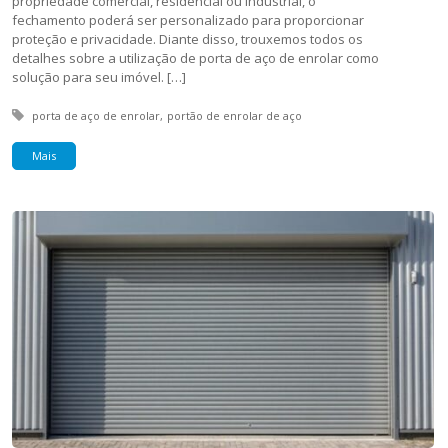
propriedade comercial, residencial ou industrial, o
fechamento poderá ser personalizado para proporcionar
proteção e privacidade. Diante disso, trouxemos todos os
detalhes sobre a utilização de porta de aço de enrolar como
solução para seu imóvel. […]
Tagged with:
porta de aço de enrolar
portão de enrolar de aço
Mais