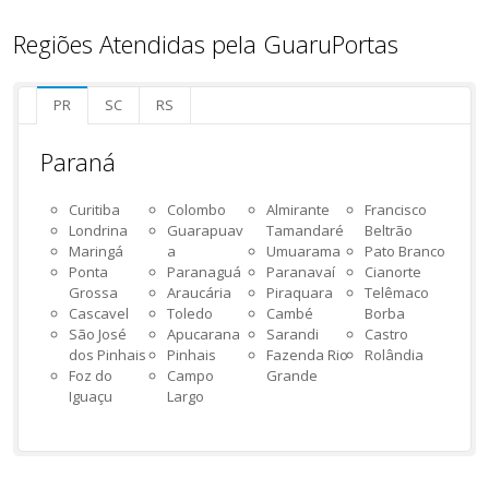
Regiões Atendidas pela GuaruPortas
PR
SC
RS
Paraná
Curitiba
Colombo
Almirante
Francisco
Londrina
Guarapuav
Tamandaré
Beltrão
Maringá
a
Umuarama
Pato Branco
Ponta
Paranaguá
Paranavaí
Cianorte
Grossa
Araucária
Piraquara
Telêmaco
Cascavel
Toledo
Cambé
Borba
São José
Apucarana
Sarandi
Castro
dos Pinhais
Pinhais
Fazenda Rio
Rolândia
Foz do
Campo
Grande
Iguaçu
Largo