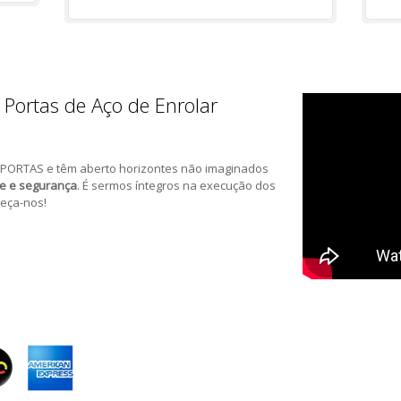
 Portas de Aço de Enrolar
PORTAS e têm aberto horizontes não imaginados
de e segurança
. É sermos íntegros na execução dos
eça-nos!