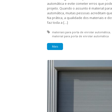
automática e evite cometer erros que pod
projeto. Quando o assunto é material para
automática, muitas pessoas acreditam que 
Na prática, a qualidade dos materiais e d
faz toda a […]
Tagged with:
materiais para porta de enrolar automática
material para porta de enrolar automática
Mais