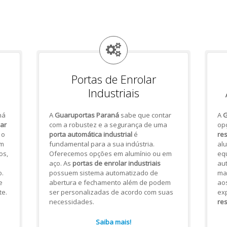
Portas de Enrolar
Industriais
há
A
Guaruportas Paraná
sabe que contar
A
G
lar
com a robustez e a segurança de uma
op
 o
porta automática industrial
é
res
om
fundamental para a sua indústria.
alu
os,
Oferecemos opções em alumínio ou em
eq
aço. As
portas de enrolar industriais
aut
.
possuem sistema automatizado de
mai
e
abertura e fechamento além de podem
ao
te.
ser personalizadas de acordo com suas
ex
necessidades.
res
Saiba mais!