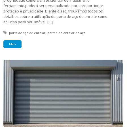
propriedade comercial, residencial ou industrial, o
fechamento poderá ser personalizado para proporcionar
proteção e privacidade. Diante disso, trouxemos todos os
detalhes sobre a utilização de porta de aço de enrolar como
solução para seu imóvel. […]
Tagged with:
porta de aço de enrolar
portão de enrolar de aço
Mais