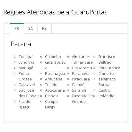
Regiões Atendidas pela GuaruPortas
PR
SC
RS
Paraná
Curitiba
Colombo
Almirante
Francisco
Londrina
Guarapuav
Tamandaré
Beltrão
Maringá
a
Umuarama
Pato Branco
Ponta
Paranaguá
Paranavaí
Cianorte
Grossa
Araucária
Piraquara
Telêmaco
Cascavel
Toledo
Cambé
Borba
São José
Apucarana
Sarandi
Castro
dos Pinhais
Pinhais
Fazenda Rio
Rolândia
Foz do
Campo
Grande
Iguaçu
Largo