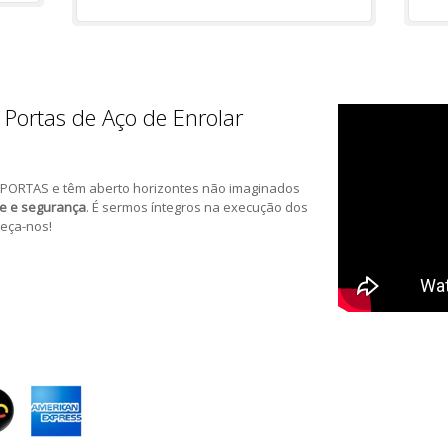
 Portas de Aço de Enrolar
PORTAS e têm aberto horizontes não imaginados
de e segurança
. É sermos íntegros na execução dos
eça-nos!