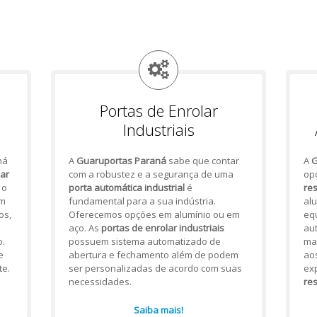
Portas de Enrolar
Industriais
há
A
Guaruportas Paraná
sabe que contar
A
G
lar
com a robustez e a segurança de uma
op
 o
porta automática industrial
é
res
om
fundamental para a sua indústria.
alu
os,
Oferecemos opções em alumínio ou em
eq
aço. As
portas de enrolar industriais
aut
.
possuem sistema automatizado de
mai
e
abertura e fechamento além de podem
ao
te.
ser personalizadas de acordo com suas
ex
necessidades.
res
Saiba mais!