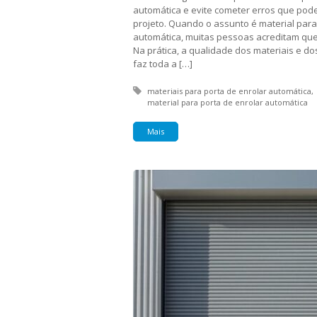
automática e evite cometer erros que pod
projeto. Quando o assunto é material para
automática, muitas pessoas acreditam que 
Na prática, a qualidade dos materiais e d
faz toda a […]
Tagged with:
materiais para porta de enrolar automática
material para porta de enrolar automática
Mais