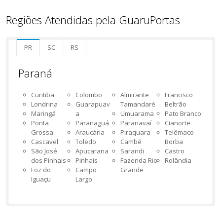
Regiões Atendidas pela GuaruPortas
PR
SC
RS
Paraná
Curitiba
Colombo
Almirante
Francisco
Londrina
Guarapuav
Tamandaré
Beltrão
Maringá
a
Umuarama
Pato Branco
Ponta
Paranaguá
Paranavaí
Cianorte
Grossa
Araucária
Piraquara
Telêmaco
Cascavel
Toledo
Cambé
Borba
São José
Apucarana
Sarandi
Castro
dos Pinhais
Pinhais
Fazenda Rio
Rolândia
Foz do
Campo
Grande
Iguaçu
Largo