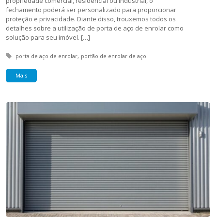
propriedade comercial, residencial ou industrial, o
fechamento poderá ser personalizado para proporcionar
proteção e privacidade. Diante disso, trouxemos todos os
detalhes sobre a utilização de porta de aço de enrolar como
solução para seu imóvel. […]
Tagged with:
porta de aço de enrolar
portão de enrolar de aço
Mais