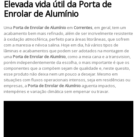
Elevada vida útil da
Porta de
Enrolar de Alumínio
Uma
Porta de Enrolar de Alumínio
em
Correntes
, em geral, tem um
acabamento bem mais refinado, além de ser incrivelmente resistente
à oxidação atmosférica, perfeito para áreas litorâneas, que sofrem
com a maresia e névoa salina. Hoje em dia, há vários tipos de
lâminas e acabamentos que podem ser adotados na montagem de
uma
Porta de Enrolar de Alumínio
, como a meia cana e a transvision,
porém independentemente da escolha, o mais importante é que os
componentes que a compõem sejam de qualidade e, neste quesito,
esse produto não deixa nem um pouco a desejar. Mesmo em
situações com fluxos operacionais intensos, seja em residências ou
empresas, a
Porta de Enrolar de Alumínio
aguenta impactos,
intempéries e variação climática sem empenar ou travar.