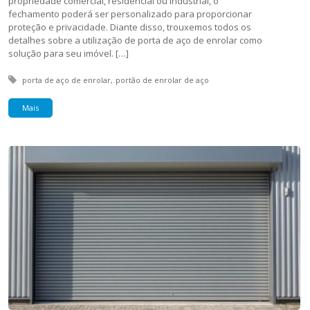
propriedade comercial, residencial ou industrial, o
fechamento poderá ser personalizado para proporcionar
proteção e privacidade. Diante disso, trouxemos todos os
detalhes sobre a utilização de porta de aço de enrolar como
solução para seu imóvel. […]
Tagged with:
porta de aço de enrolar
portão de enrolar de aço
Mais