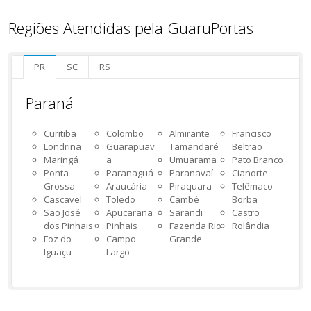
Regiões Atendidas pela GuaruPortas
PR
SC
RS
Paraná
Curitiba
Colombo
Almirante
Francisco
Londrina
Guarapuav
Tamandaré
Beltrão
Maringá
a
Umuarama
Pato Branco
Ponta
Paranaguá
Paranavaí
Cianorte
Grossa
Araucária
Piraquara
Telêmaco
Cascavel
Toledo
Cambé
Borba
São José
Apucarana
Sarandi
Castro
dos Pinhais
Pinhais
Fazenda Rio
Rolândia
Foz do
Campo
Grande
Iguaçu
Largo