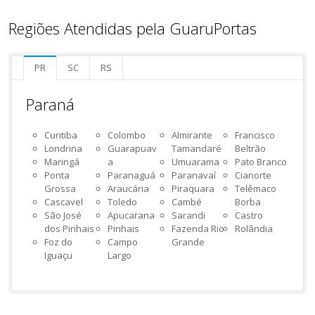
Regiões Atendidas pela GuaruPortas
PR
SC
RS
Paraná
Curitiba
Colombo
Almirante
Francisco
Londrina
Guarapuav
Tamandaré
Beltrão
Maringá
a
Umuarama
Pato Branco
Ponta
Paranaguá
Paranavaí
Cianorte
Grossa
Araucária
Piraquara
Telêmaco
Cascavel
Toledo
Cambé
Borba
São José
Apucarana
Sarandi
Castro
dos Pinhais
Pinhais
Fazenda Rio
Rolândia
Foz do
Campo
Grande
Iguaçu
Largo