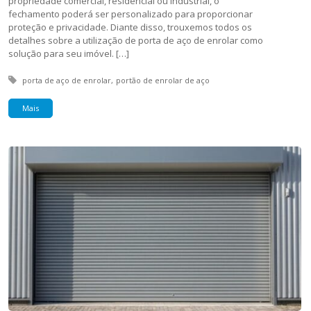
propriedade comercial, residencial ou industrial, o
fechamento poderá ser personalizado para proporcionar
proteção e privacidade. Diante disso, trouxemos todos os
detalhes sobre a utilização de porta de aço de enrolar como
solução para seu imóvel. […]
Tagged with:
porta de aço de enrolar
portão de enrolar de aço
Mais