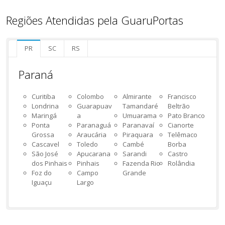
Regiões Atendidas pela GuaruPortas
PR
SC
RS
Paraná
Curitiba
Colombo
Almirante
Francisco
Londrina
Guarapuav
Tamandaré
Beltrão
Maringá
a
Umuarama
Pato Branco
Ponta
Paranaguá
Paranavaí
Cianorte
Grossa
Araucária
Piraquara
Telêmaco
Cascavel
Toledo
Cambé
Borba
São José
Apucarana
Sarandi
Castro
dos Pinhais
Pinhais
Fazenda Rio
Rolândia
Foz do
Campo
Grande
Iguaçu
Largo