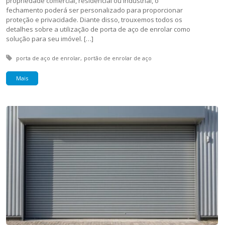
propriedade comercial, residencial ou industrial, o
fechamento poderá ser personalizado para proporcionar
proteção e privacidade. Diante disso, trouxemos todos os
detalhes sobre a utilização de porta de aço de enrolar como
solução para seu imóvel. […]
Tagged with:
porta de aço de enrolar
portão de enrolar de aço
Mais