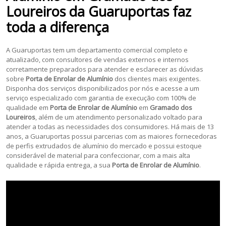
Loureiros
da Guaruportas faz
toda a diferença
A Guaruportas tem um departamento comercial completo e
atualizado, com consultores de vendas externos e internos
corretamente preparados para atender e esclarecer as dúvidas
sobre
Porta de Enrolar de Alumínio
dos clientes mais exigentes.
Disponha dos serviços disponibilizados por nós e acesse a um
serviço especializado com garantia de execução com 100% de
qualidade em
Porta de Enrolar de Alumínio
em
Gramado dos
Loureiros
, além de um atendimento personalizado voltado para
atender a todas as necessidades dos consumidores. Há mais de 13
anos, a Guaruportas possui parcerias com as maiores fornecedoras
de perfis extrudados de alumínio do mercado e possui estoque
considerável de material para confeccionar, com a mais alta
qualidade e rápida entrega, a sua
Porta de Enrolar de Alumínio
.