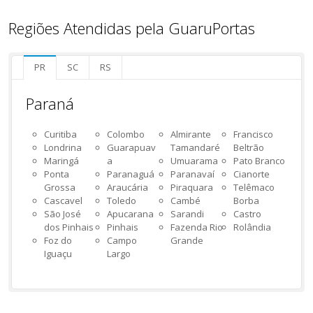
Regiões Atendidas pela GuaruPortas
PR
SC
RS
Paraná
Curitiba
Colombo
Almirante
Francisco
Londrina
Guarapuav
Tamandaré
Beltrão
Maringá
a
Umuarama
Pato Branco
Ponta
Paranaguá
Paranavaí
Cianorte
Grossa
Araucária
Piraquara
Telêmaco
Cascavel
Toledo
Cambé
Borba
São José
Apucarana
Sarandi
Castro
dos Pinhais
Pinhais
Fazenda Rio
Rolândia
Foz do
Campo
Grande
Iguaçu
Largo