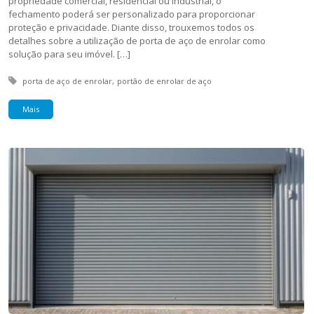
propriedade comercial, residencial ou industrial, o
fechamento poderá ser personalizado para proporcionar
proteção e privacidade. Diante disso, trouxemos todos os
detalhes sobre a utilização de porta de aço de enrolar como
solução para seu imóvel. […]
Tagged with:
porta de aço de enrolar
portão de enrolar de aço
Mais