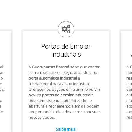
Portas de Enrolar
Industriais
há
A
Guaruportas Paraná
sabe que contar
A
G
lar
com a robustez e a segurança de uma
op
 o
porta automática industrial
é
res
om
fundamental para a sua indústria.
alu
os,
Oferecemos opções em alumínio ou em
eq
aço. As
portas de enrolar industriais
aut
.
possuem sistema automatizado de
mai
e
abertura e fechamento além de podem
ao
te.
ser personalizadas de acordo com suas
ex
necessidades.
res
Saiba mais!