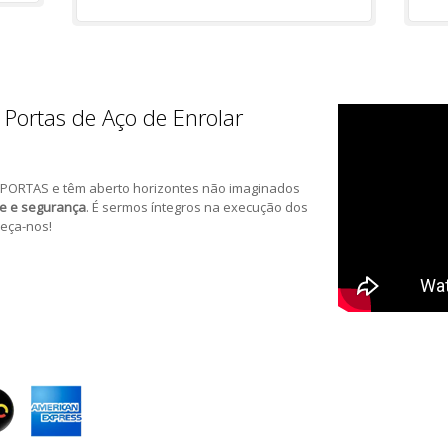
 Portas de Aço de Enrolar
PORTAS e têm aberto horizontes não imaginados
de e segurança
. É sermos íntegros na execução dos
eça-nos!