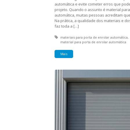
automática e evite cometer erros que pod
projeto. Quando o assunto é material para
automática, muitas pessoas acreditam que 
Na prática, a qualidade dos materiais e d
faz toda a […]
Tagged with:
materiais para porta de enrolar automática
material para porta de enrolar automática
Mais