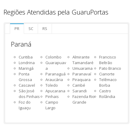
Regiões Atendidas pela GuaruPortas
PR
SC
RS
Paraná
Curitiba
Colombo
Almirante
Francisco
Londrina
Guarapuav
Tamandaré
Beltrão
Maringá
a
Umuarama
Pato Branco
Ponta
Paranaguá
Paranavaí
Cianorte
Grossa
Araucária
Piraquara
Telêmaco
Cascavel
Toledo
Cambé
Borba
São José
Apucarana
Sarandi
Castro
dos Pinhais
Pinhais
Fazenda Rio
Rolândia
Foz do
Campo
Grande
Iguaçu
Largo