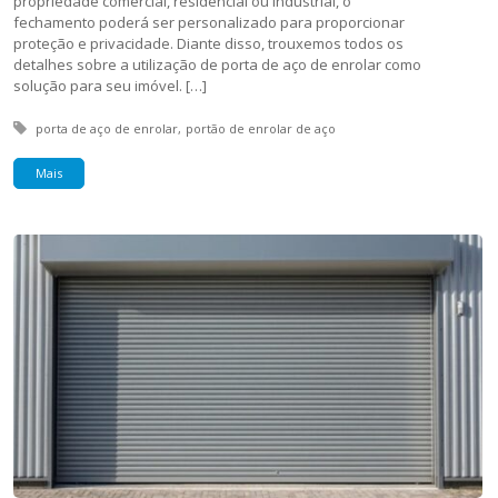
propriedade comercial, residencial ou industrial, o
fechamento poderá ser personalizado para proporcionar
proteção e privacidade. Diante disso, trouxemos todos os
detalhes sobre a utilização de porta de aço de enrolar como
solução para seu imóvel. […]
Tagged with:
porta de aço de enrolar
portão de enrolar de aço
Mais