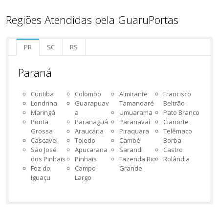
Regiões Atendidas pela GuaruPortas
PR
SC
RS
Paraná
Curitiba
Colombo
Almirante
Francisco
Londrina
Guarapuav
Tamandaré
Beltrão
Maringá
a
Umuarama
Pato Branco
Ponta
Paranaguá
Paranavaí
Cianorte
Grossa
Araucária
Piraquara
Telêmaco
Cascavel
Toledo
Cambé
Borba
São José
Apucarana
Sarandi
Castro
dos Pinhais
Pinhais
Fazenda Rio
Rolândia
Foz do
Campo
Grande
Iguaçu
Largo