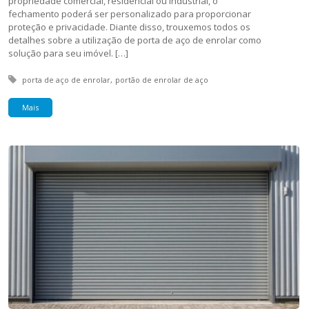
propriedade comercial, residencial ou industrial, o
fechamento poderá ser personalizado para proporcionar
proteção e privacidade. Diante disso, trouxemos todos os
detalhes sobre a utilização de porta de aço de enrolar como
solução para seu imóvel. […]
Tagged with:
porta de aço de enrolar
portão de enrolar de aço
Mais