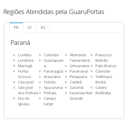
Regiões Atendidas pela GuaruPortas
PR
SC
RS
Paraná
Curitiba
Colombo
Almirante
Francisco
Londrina
Guarapuav
Tamandaré
Beltrão
Maringá
a
Umuarama
Pato Branco
Ponta
Paranaguá
Paranavaí
Cianorte
Grossa
Araucária
Piraquara
Telêmaco
Cascavel
Toledo
Cambé
Borba
São José
Apucarana
Sarandi
Castro
dos Pinhais
Pinhais
Fazenda Rio
Rolândia
Foz do
Campo
Grande
Iguaçu
Largo