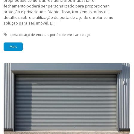
propriedade comercial, residencial ou industrial, o
fechamento poderá ser personalizado para proporcionar
proteção e privacidade. Diante disso, trouxemos todos os
detalhes sobre a utilização de porta de aço de enrolar como
solução para seu imóvel. […]
Tagged with:
porta de aço de enrolar
portão de enrolar de aço
Mais