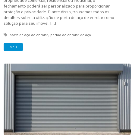
propriedade comercial, residencial ou industrial, o
fechamento poderá ser personalizado para proporcionar
proteção e privacidade. Diante disso, trouxemos todos os
detalhes sobre a utilização de porta de aço de enrolar como
solução para seu imóvel. […]
Tagged with:
porta de aço de enrolar
portão de enrolar de aço
Mais