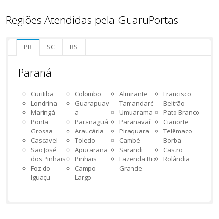
Regiões Atendidas pela GuaruPortas
PR
SC
RS
Paraná
Curitiba
Colombo
Almirante
Francisco
Londrina
Guarapuav
Tamandaré
Beltrão
Maringá
a
Umuarama
Pato Branco
Ponta
Paranaguá
Paranavaí
Cianorte
Grossa
Araucária
Piraquara
Telêmaco
Cascavel
Toledo
Cambé
Borba
São José
Apucarana
Sarandi
Castro
dos Pinhais
Pinhais
Fazenda Rio
Rolândia
Foz do
Campo
Grande
Iguaçu
Largo