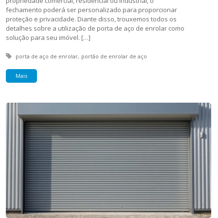
propriedade comercial, residencial ou industrial, o
fechamento poderá ser personalizado para proporcionar
proteção e privacidade. Diante disso, trouxemos todos os
detalhes sobre a utilização de porta de aço de enrolar como
solução para seu imóvel. […]
Tagged with:
porta de aço de enrolar
portão de enrolar de aço
Mais