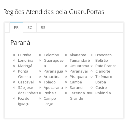
Regiões Atendidas pela GuaruPortas
PR
SC
RS
Paraná
Curitiba
Colombo
Almirante
Francisco
Londrina
Guarapuav
Tamandaré
Beltrão
Maringá
a
Umuarama
Pato Branco
Ponta
Paranaguá
Paranavaí
Cianorte
Grossa
Araucária
Piraquara
Telêmaco
Cascavel
Toledo
Cambé
Borba
São José
Apucarana
Sarandi
Castro
dos Pinhais
Pinhais
Fazenda Rio
Rolândia
Foz do
Campo
Grande
Iguaçu
Largo