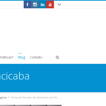
omáticas?
Blog
Contato
acicaba
áginas
Porta de Enrolar de Alumínio em Piracicaba