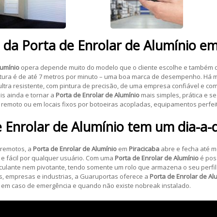
e da
Porta de Enrolar de Alumínio
e
lumínio
opera depende muito do modelo que o cliente escolhe e também 
rtura é de até 7 metros por minuto – uma boa marca de desempenho. Há m
ultra resistente, com pintura de precisão, de uma empresa confiável e com
is ainda e tornar a
Porta de Enrolar de Alumínio
mais simples, prática e s
e remoto ou em locais fixos por botoeiras acopladas, equipamentos perfei
 Enrolar de Alumínio
tem um dia-a-d
 remotos, a
Porta de Enrolar de Alumínio
em
Piracicaba
abre e fecha até m
a e fácil por qualquer usuário. Com uma
Porta de Enrolar de Alumínio
é poss
ulante nem pivotante, tendo somente um rolo que armazena o seu perfil
 empresas e industrias, a Guaruportas oferece a
Porta de Enrolar de Al
 em caso de emergência e quando não existe nobreak instalado.