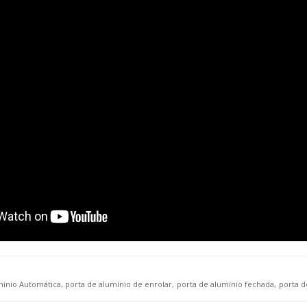
mínio Automática
porta de alumínio de enrolar
porta de alumínio fechada
porta d