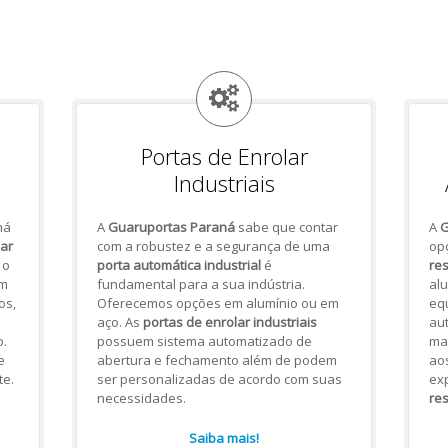
Portas de Enrolar
Industriais
há
A
Guaruportas Paraná
sabe que contar
A
G
lar
com a robustez e a segurança de uma
op
 o
porta automática industrial
é
res
om
fundamental para a sua indústria.
alu
os,
Oferecemos opções em alumínio ou em
eq
aço. As
portas de enrolar industriais
aut
.
possuem sistema automatizado de
mai
e
abertura e fechamento além de podem
ao
te.
ser personalizadas de acordo com suas
ex
necessidades.
res
Saiba mais!