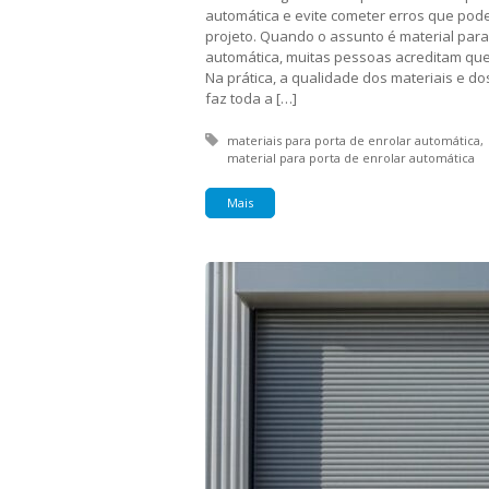
automática e evite cometer erros que pod
projeto. Quando o assunto é material para
automática, muitas pessoas acreditam que 
Na prática, a qualidade dos materiais e d
faz toda a […]
Tagged with:
materiais para porta de enrolar automática
material para porta de enrolar automática
Mais