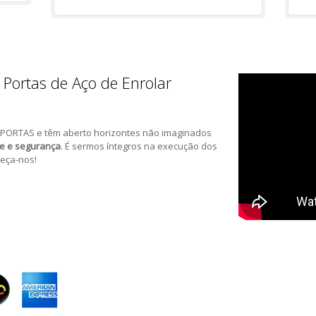
 Portas de Aço de Enrolar
PORTAS e têm aberto horizontes não imaginados
de e segurança
. É sermos íntegros na execução dos
eça-nos!