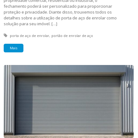
propriedade comercial, residencial ou industrial, o
fechamento poderá ser personalizado para proporcionar
proteção e privacidade. Diante disso, trouxemos todos os
detalhes sobre a utilização de porta de aço de enrolar como
solução para seu imóvel. […]
Tagged with:
porta de aço de enrolar
portão de enrolar de aço
Mais