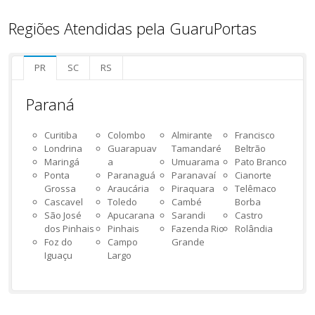
Regiões Atendidas pela GuaruPortas
PR
SC
RS
Paraná
Curitiba
Colombo
Almirante
Francisco
Londrina
Guarapuav
Tamandaré
Beltrão
Maringá
a
Umuarama
Pato Branco
Ponta
Paranaguá
Paranavaí
Cianorte
Grossa
Araucária
Piraquara
Telêmaco
Cascavel
Toledo
Cambé
Borba
São José
Apucarana
Sarandi
Castro
dos Pinhais
Pinhais
Fazenda Rio
Rolândia
Foz do
Campo
Grande
Iguaçu
Largo