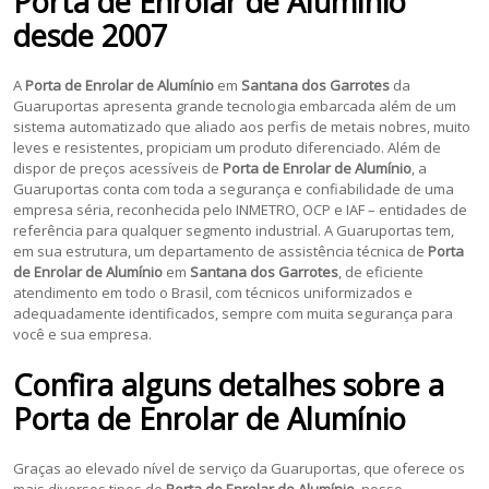
Porta de Enrolar de Alumínio
desde 2007
A
Porta de Enrolar de Alumínio
em
Santana dos Garrotes
da
Guaruportas apresenta grande tecnologia embarcada além de um
sistema automatizado que aliado aos perfis de metais nobres, muito
leves e resistentes, propiciam um produto diferenciado. Além de
dispor de preços acessíveis de
Porta de Enrolar de Alumínio
, a
Guaruportas conta com toda a segurança e confiabilidade de uma
empresa séria, reconhecida pelo INMETRO, OCP e IAF – entidades de
referência para qualquer segmento industrial. A Guaruportas tem,
em sua estrutura, um departamento de assistência técnica de
Porta
de Enrolar de Alumínio
em
Santana dos Garrotes
, de eficiente
atendimento em todo o Brasil, com técnicos uniformizados e
adequadamente identificados, sempre com muita segurança para
você e sua empresa.
Confira alguns detalhes sobre a
Porta de Enrolar de Alumínio
Graças ao elevado nível de serviço da Guaruportas, que oferece os
mais diversos tipos de
Porta de Enrolar de Alumínio
, nosso