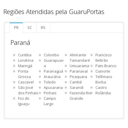
Regiões Atendidas pela GuaruPortas
PR
SC
RS
Paraná
Curitiba
Colombo
Almirante
Francisco
Londrina
Guarapuav
Tamandaré
Beltrão
Maringá
a
Umuarama
Pato Branco
Ponta
Paranaguá
Paranavaí
Cianorte
Grossa
Araucária
Piraquara
Telêmaco
Cascavel
Toledo
Cambé
Borba
São José
Apucarana
Sarandi
Castro
dos Pinhais
Pinhais
Fazenda Rio
Rolândia
Foz do
Campo
Grande
Iguaçu
Largo