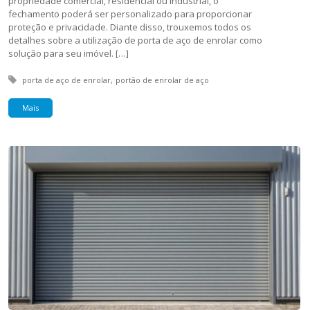
propriedade comercial, residencial ou industrial, o
fechamento poderá ser personalizado para proporcionar
proteção e privacidade. Diante disso, trouxemos todos os
detalhes sobre a utilização de porta de aço de enrolar como
solução para seu imóvel. […]
Tagged with:
porta de aço de enrolar
portão de enrolar de aço
Mais