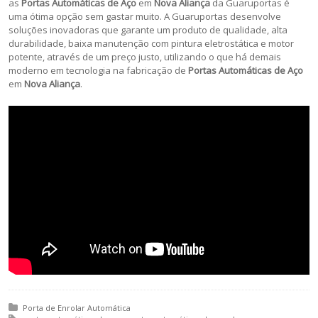
as
Portas Automáticas de Aço
em
Nova Aliança
da Guaruportas é
uma ótima opção sem gastar muito. A Guaruportas desenvolve
soluções inovadoras que garante um produto de qualidade, alta
durabilidade, baixa manutenção com pintura eletrostática e motor
potente, através de um preço justo, utilizando o que há demais
moderno em tecnologia na fabricação de
Portas Automáticas de Aço
em
Nova Aliança
.
Posted in:
Porta de Enrolar Automática