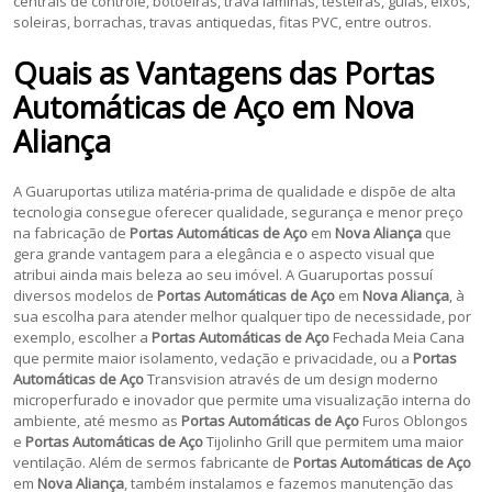
centrais de controle, botoeiras, trava lâminas, testeiras, guias, eixos,
soleiras, borrachas, travas antiquedas, fitas PVC, entre outros.
Quais as Vantagens das Portas
Automáticas de Aço em
Nova
Aliança
A Guaruportas utiliza matéria-prima de qualidade e dispõe de alta
tecnologia consegue oferecer qualidade, segurança e menor preço
na fabricação de
Portas Automáticas de Aço
em
Nova Aliança
que
gera grande vantagem para a elegância e o aspecto visual que
atribui ainda mais beleza ao seu imóvel. A Guaruportas possuí
diversos modelos de
Portas Automáticas de Aço
em
Nova Aliança
, à
sua escolha para atender melhor qualquer tipo de necessidade, por
exemplo, escolher a
Portas Automáticas de Aço
Fechada Meia Cana
que permite maior isolamento, vedação e privacidade, ou a
Portas
Automáticas de Aço
Transvision através de um design moderno
microperfurado e inovador que permite uma visualização interna do
ambiente, até mesmo as
Portas Automáticas de Aço
Furos Oblongos
e
Portas Automáticas de Aço
Tijolinho Grill que permitem uma maior
ventilação. Além de sermos fabricante de
Portas Automáticas de Aço
em
Nova Aliança
, também instalamos e fazemos manutenção das