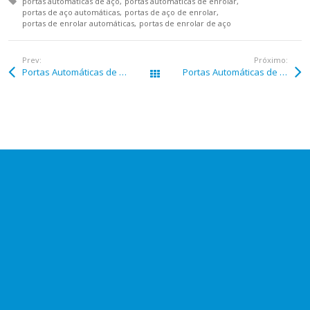
Tagged with:
portas automáticas de aço
portas automáticas de enrolar
portas de aço automáticas
portas de aço de enrolar
portas de enrolar automáticas
portas de enrolar de aço
Prev:
Próximo:
Portas Automáticas de Aço em Cuiabá
Portas Automáticas de Aço em Novo Gama
Páginas