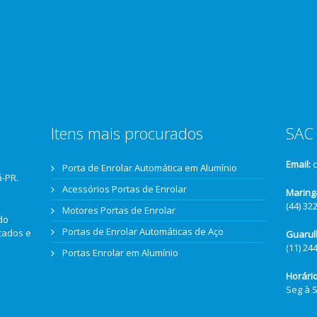
Itens mais procurados
SAC 
Email:
Porta de Enrolar Automática em Alumínio
á-PR.
Acessórios Portas de Enrolar
Maring
(44) 32
Motores Portas de Enrolar
do
Portas de Enrolar Automáticas de Aço
icados e
Guarul
(11) 24
Portas Enrolar em Alumínio
Horári
Seg à 