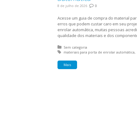
8 de julho de 2026
0
Acesse um guia de compra do material para
erros que podem custar caro em seu proje
enrolar automática, muitas pessoas acredit
qualidade dos materiais e dos componentes
Posted in:
Sem categoria
Tagged with:
materiais para porta de enrolar automática
Mais