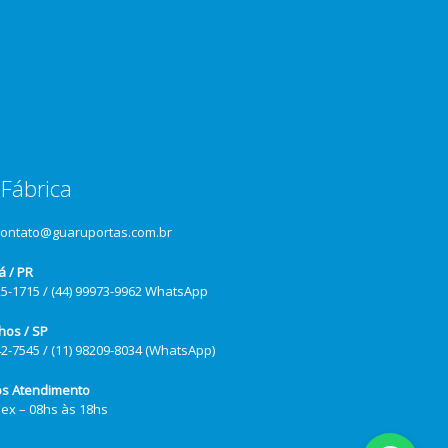
Fábrica
contato@guaruportas.com.br
á / PR
25-1715 / (44) 99973-9962 WhatsApp
hos / SP
42-7545 / (11) 98209-8034 (WhatsApp)
os Atendimento
Sex – 08hs às 18hs