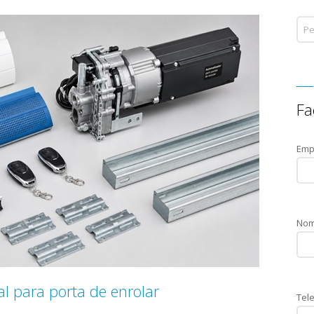
Fa
Emp
Nom
l para porta de enrolar
Tele