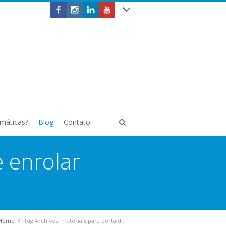
omáticas?
Blog
Contato
e enrolar
Home
Tag Archives: materiais para porta de enrolar automática