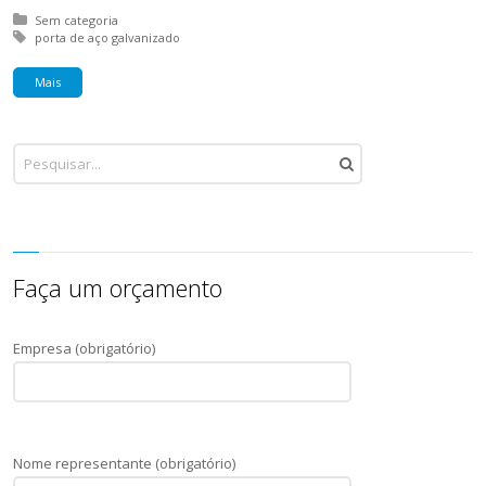
Posted in:
Sem categoria
Tagged with:
porta de aço galvanizado
Mais
Faça um orçamento
Empresa (obrigatório)
Nome representante (obrigatório)