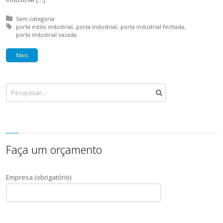
Posted in:
Sem categoria
Tagged with:
porta estilo industrial
porta industrial
porta industrial fechada
porta industrial vazada
Mais
Faça um orçamento
Empresa (obrigatório)