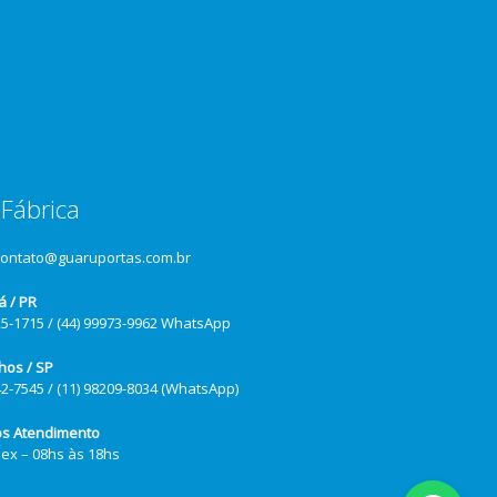
Fábrica
contato@guaruportas.com.br
á / PR
25-1715 / (44) 99973-9962 WhatsApp
hos / SP
42-7545 / (11) 98209-8034 (WhatsApp)
os Atendimento
Sex – 08hs às 18hs