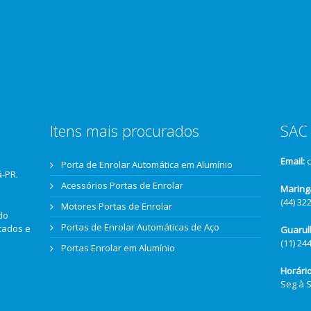
Itens mais procurados
SAC 
Email:
Porta de Enrolar Automática em Alumínio
á-PR.
Acessórios Portas de Enrolar
Maring
(44) 32
Motores Portas de Enrolar
do
Portas de Enrolar Automáticas de Aço
icados e
Guarul
(11) 24
Portas Enrolar em Alumínio
Horári
Seg à 