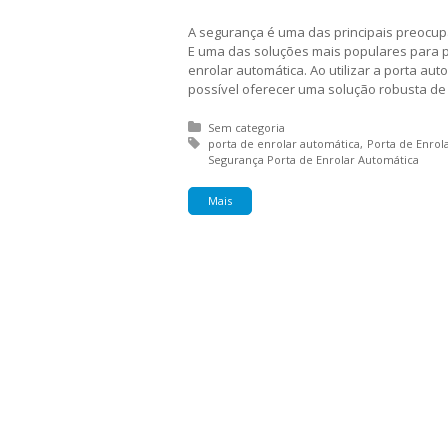
A segurança é uma das principais preocup
E uma das soluções mais populares para p
enrolar automática. Ao utilizar a porta au
possível oferecer uma solução robusta de 
Posted in:
Sem categoria
Tagged with:
porta de enrolar automática
Porta de Enrol
Segurança Porta de Enrolar Automática
Mais